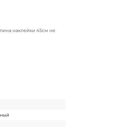
длина наклейки 45см не
рный