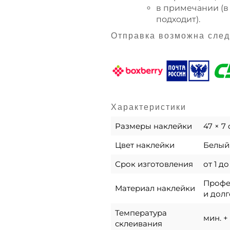
в примечании (в
подходит).
Отправка возможна сле
Характеристики
Размеры наклейки
47 × 7
Цвет наклейки
Белый,
Срок изготовления
от 1 д
Профес
Материал наклейки
и долг
Температура
мин. + 
склеивания