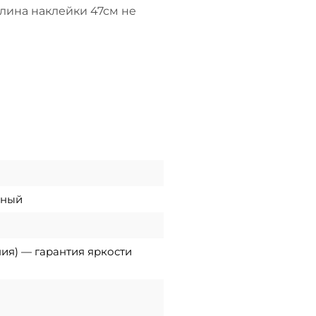
длина наклейки 47см не
рный
ния) — гарантия яркости