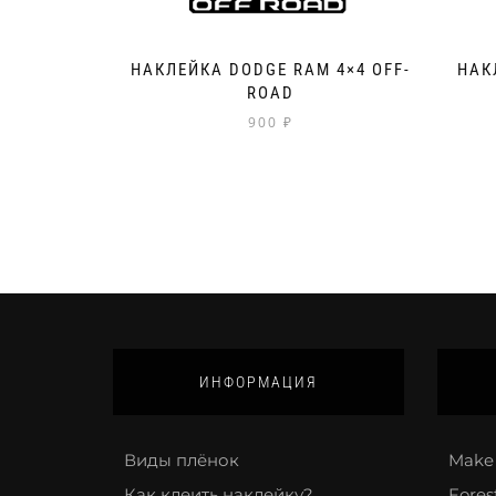
НАКЛЕЙКА DODGE RAM 4×4 OFF-
НАК
ROAD
900
₽
ИНФОРМАЦИЯ
Виды плёнок
Make 
Как клеить наклейку?
Fores