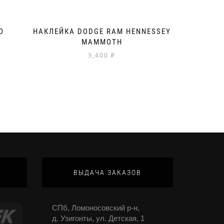
O
НАКЛЕЙКА DODGE RAM HENNESSEY
MAMMOTH
3,400
₽
ВЫДАЧА ЗАКАЗОВ
СПб, Ломоносовский р-н,
д. Узигонты, ул. Детская, 1