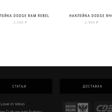
ЛЕЙКА DODGE RAM REBEL
НАКЛЕЙКА DODGE RH
2,500
₽
2,400
₽
СТАТЬИ
ДОСТАВКА
Love in Volvo
ter Culture для Subaru