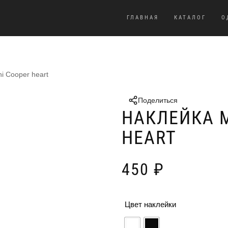
ГЛАВНАЯ
КАТАЛОГ
О
i Cooper heart
Поделиться
НАКЛЕЙКА M
HEART
450
₽
Цвет наклейки