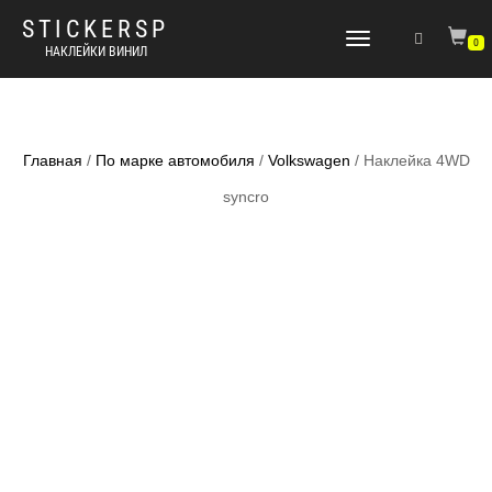
STICKERSP
Переключить
0
НАКЛЕЙКИ ВИНИЛ
навигацию
Главная
/
По марке автомобиля
/
Volkswagen
/ Наклейка 4WD
syncro