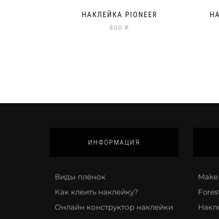
НАКЛЕЙКА PIONEER
НА
800
₽
ИНФОРМАЦИЯ
Виды плёнок
Make 
Как клеить наклейку?
Fores
Онлайн конструктор наклейки
Накл