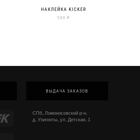
Q
НАКЛЕЙКА KICKER
500
₽
ВЫДАЧА ЗАКАЗОВ
СПб, Ломоносовский р-н,
д. Узигонты, ул. Детская, 1