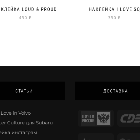
КЛЕЙКА LOUD & PROUD
НАКЛЕЙКА I LOVE S
450
₽
350
₽
СТАТЬИ
ДОСТАВКА
Love in Volvo
ter Culture для Subaru
ейка инстаграм