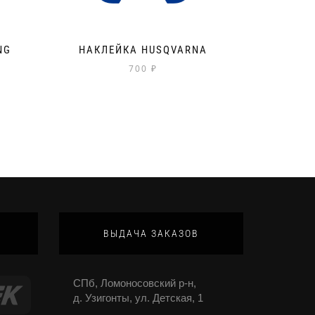
NG
НАКЛЕЙКА HUSQVARNA
700
₽
ВЫДАЧА ЗАКАЗОВ
СПб, Ломоносовский р-н,
д. Узигонты, ул. Детская, 1