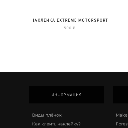
НАКЛЕЙКА EXTREME MOTORSPORT
500
₽
ИНФОРМАЦИЯ
Виды плёнок
Make 
Как клеить наклейку?
Fores