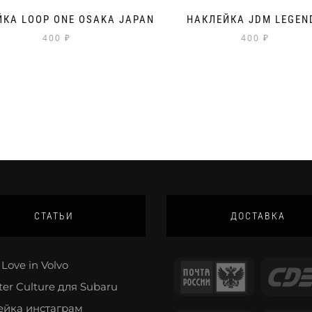
КА LOOP ONE OSAKA JAPAN
НАКЛЕЙКА JDM LEGEN
400
₽
400
₽
СТАТЬИ
ДОСТАВКА
Love in Volvo
ter Culture для Subaru
ейка инстаграм