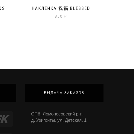
DS
НАКЛЕЙКА 祝福 BLESSED
350
₽
ВЫДАЧА ЗАКАЗОВ
СПб, Ломоносовский р-н,
д. Узигонты, ул. Детская, 1