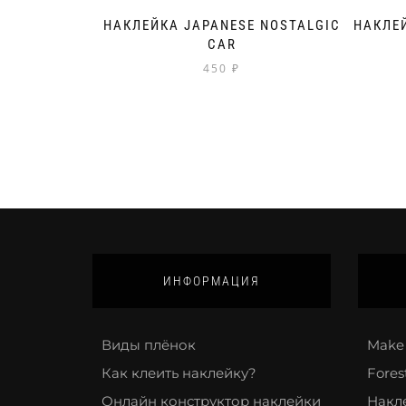
НАКЛЕЙКА JAPANESE NOSTALGIC
НАКЛЕЙ
CAR
450
₽
ИНФОРМАЦИЯ
Виды плёнок
Make 
Как клеить наклейку?
Fores
Онлайн конструктор наклейки
Накл