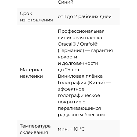
Синий
Срок
от 1 до 2 рабочих дней
изготовления
Профессиональная
виниловая плёнка
Oracal® / Orafol®
(Германия) — гарантия
яркости
и долговечности
Материал
до 2+ лет.
наклейки
Виниловая плёнка
Голография (Китай) —
эффектное
голографическое
покрытие с
переливающимся
радужным блеском
Температура
мин. + 10 °C
склеивания