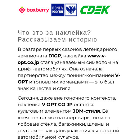
Что это за наклейка?
Рассказываем историю
В разгаре первых сезонов легендарного
чемпионата
D1GP
, наклейка
www.v-
opt.co.jp
стала узнаваемым символом на
дрифт-автомобилях. Она означала
партнерство между тюнинг-компанией
V-
OPT
и топовыми командами — это был
знак качества и стиля.
Сегодня, даже вне гоночного контекста,
наклейка
V OPT CO JP
остаётся
культовым элементом
JDM-стиля
. Её
клеят не только на спорткары, но и на
лобовые стёкла, багажники, шлемы и
скутеры — как дань уважения к японской
автомобильной культуре.