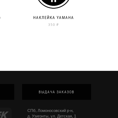
)
НАКЛЕЙКА YAMAHA
350
₽
ВЫДАЧА ЗАКАЗОВ
СПб, Ломоносовский р-н,
д. Узигонты, ул. Детская, 1