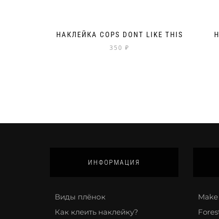
НАКЛЕЙКА COPS DONT LIKE THIS
350
₽
ИНФОРМАЦИЯ
Виды плёнок
Make 
Как клеить наклейку?
Fores