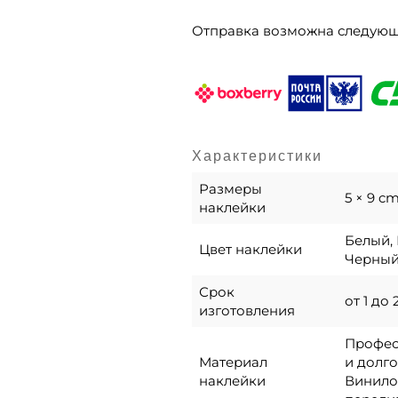
Отправка возможна следую
Характеристики
Размеры
5 × 9 c
наклейки
Белый, 
Цвет наклейки
Черны
Срок
от 1 до
изготовления
Професс
Материал
и долго
наклейки
Винило