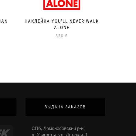
MAN
НАКЛЕЙКА YOU’LL NEVER WALK
ALONE
350
₽
ВЫДАЧА ЗАКАЗОВ
СПб, Ломоносовский р-н,
д. Узигонты, ул. Детская, 1