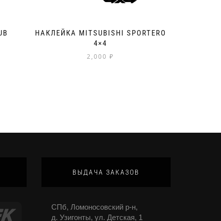
UB
НАКЛЕЙКА MITSUBISHI SPORTERO
4×4
2,000
₽
ВЫДАЧА ЗАКАЗОВ
СПб, Ломоносовский р-н,
д. Узигонты, ул. Детская, 1